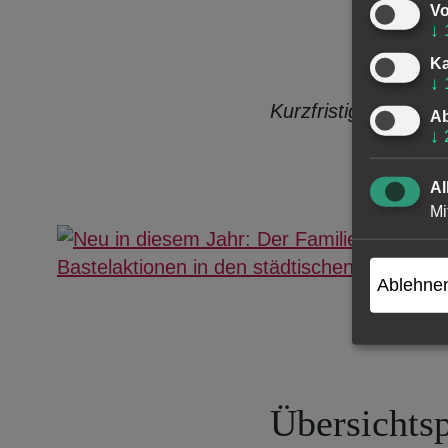
Vo
↓
Ka
↓
Kurzfristige Änderu
Ab
↓
Al
Mi
Ablehne
Übersichtsp