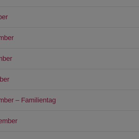
ber
mber
mber
ber
mber – Familientag
zember