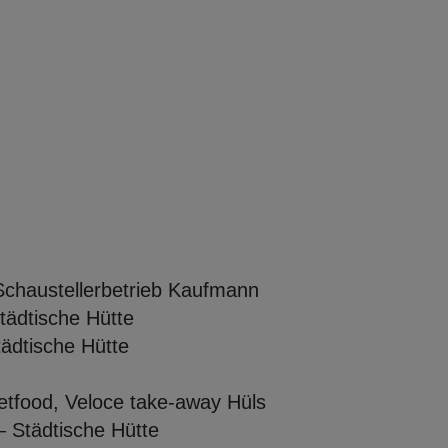
 Schaustellerbetrieb Kaufmann
t
ädtische Hütte
t
ädtische Hütte
etfood
, Veloce
take-away
Hüls
– St
ädtische Hütte