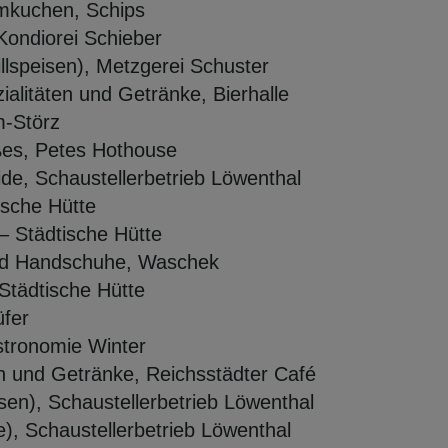
mkuchen,
Schips
Kondiorei
Schieber
illspeisen), Metzgerei Schuster
ialitäten und Getränke, Bierhalle
m-
Störz
ßes, Petes
Hothouse
de, Schaustellerbetrieb Löwenthal
ische Hütte
– St
ädtische Hütte
nd Handschuhe,
Waschek
Städtische Hütte
üfer
stronomie Winter
rn und Getränke, Reichsstädter Café
peisen), Schaustellerbetrieb Löwenthal
), Schaustellerbetrieb Löwenthal