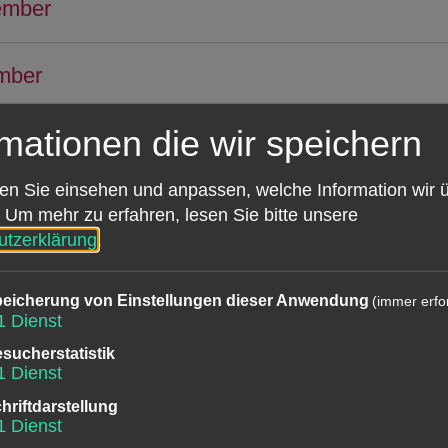
ember
mber
rmationen die wir speichern
ember – Familientag
en Sie einsehen und anpassen, welche Information wir 
zember
Um mehr zu erfahren, lesen Sie bitte unsere
utzerklärung
.
zember
eicherung von Einstellungen dieser Anwendung
(immer erfor
1
Dienst
ember
sucherstatistik
1
Dienst
hriftdarstellung
Dienstag, 23. Dezember – Familientag
1
Dienst