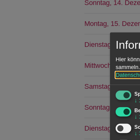
Sonntag, 14. Dez
Montag, 15. Deze
Info
Dienstag, 16. Dez
Hier könn
Mittwoch, 17. De
sammeln.
Datensch
Samstag, 20. De
Sp
↓
Sonntag, 21. Dez
Be
↓
Sc
↓