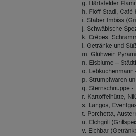
g. Härtsfelder
Flam
h. Flöff
Stadl, Café
i. Staber Imbiss (Gr
j. Schwäbische Spez
k. Crêpes, Schram
l. Getränke und Sü
m. Glühwein Pyrami
n. Eisblume
– St
ädt
o. Lebkuchenmann
p. Strumpfwaren u
q. Sternschnuppe - 
r. Kartoffelhütte, Nil
s. Langos, Eventga
t. Porchetta
, Auste
u. Elchgrill (Grills
v. Elchbar
(Getränke