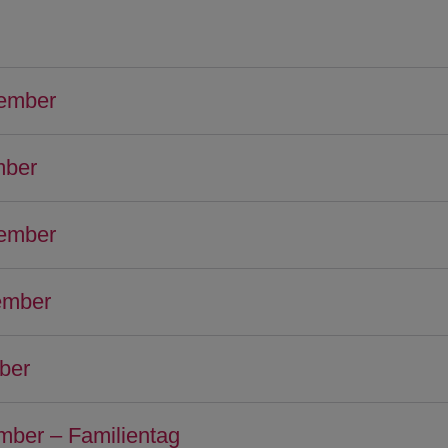
vember
mber
vember
ember
ber
mber – Familientag