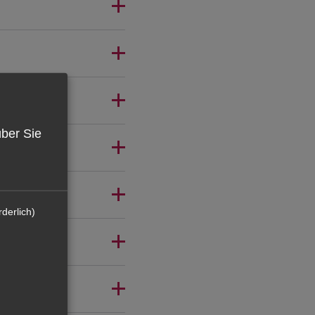
über Sie
derlich)