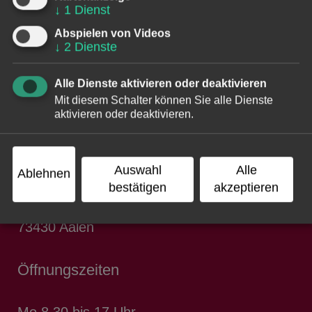
↓
1
Dienst
Kultur- und Presseamt: Abteilung Kultur
Abspielen von Videos
Südlicher Stadtgraben 2
↓
2
Dienste
73430
Aalen
Alle Dienste aktivieren oder deaktivieren
Mit diesem Schalter können Sie alle Dienste
Telefon
07361 52-1113
aktivieren oder deaktivieren.
E-Mail
kulturamt@aalen.de
Auswahl
Alle
Ablehnen
Postanschrift
bestätigen
akzeptieren
Marktplatz 30
73430
Aalen
Öffnungszeiten
Mo 8.30 bis 17 Uhr