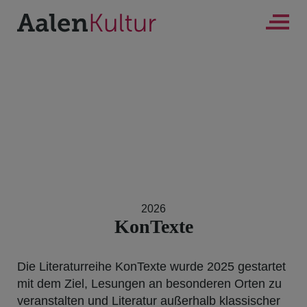
Direkt zur Navigation springen
Direkt zum Inhalt springen
Me
Logo Aalen Kultur
2026
KonTexte
Die Literaturreihe KonTexte wurde 2025 gestartet
mit dem Ziel, Lesungen an besonderen Orten zu
veranstalten und Literatur außerhalb klassischer