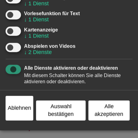
↓
1
Dienst
Poetry-Slam-Text „Eines Tages, Baby“, der 2014
viral ging und bisher 15 Millionen Views hat. Julia
Vorlesefunktion für Text
Engelmann lebt in Berlin.
↓
1
Dienst
Kartenanzeige
Eine Veranstaltung in Kooperation mit Lit. Die
↓
1
Dienst
Stadtbuchhandlung.
Abspielen von Videos
↓
2
Dienste
AUSVERKAUFT
Alle Dienste aktivieren oder deaktivieren
Mit diesem Schalter können Sie alle Dienste
aktivieren oder deaktivieren.
Veranstaltungsreihen
Auswahl
Alle
Ablehnen
KUBAA-Reihen
bestätigen
akzeptieren